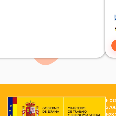
Plaz
370
923 