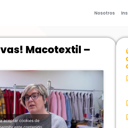
Nosotros
In
vas! Macotextil –
ra aceptar cookies de
permitir este contenido