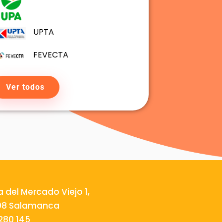
UPTA
FEVECTA
Ver todos
a del Mercado Viejo 1,
08 Salamanca
280 145