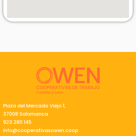
Plaza del Mercado Viejo 1,
37008 Salamanca
923 280 145
info@cooperativasowen.coop