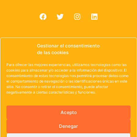
Gestionar el consentimiento
de las cookies
© 1985 – 2021 | OWEN Unión de Cooperativas de
Trabajo de Castilla y León
Para ofrecer las mejores experiencias, utilizamos tecnologías como las
cookies para almacenar y/o acceder a la información del dispositivo. El
Aviso Legal
·
Política de Privacidad
·
Política de
consentimiento de estas tecnologías nos permitirá procesar datos como
el comportamiento de navegación o las identificaciones únicas en este
Cookies
sitio. No consentir o retirar el consentimiento, puede afectar
negativamente a ciertas características y funciones.
Acepto
Denegar