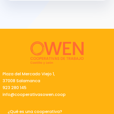
Plaza del Mercado Viejo 1,
37008 Salamanca
923 280 145
info@cooperativasowen.coop
¿Qué es una cooperativa?