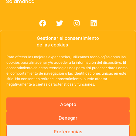
Salamanca
Gestionar el consentimiento
de las cookies
Para ofrecer las mejores experiencias, utilizamos tecnologías como las
© 1985 – 2021 | OWEN Unión de Cooperativas de
cookies para almacenar y/o acceder a la información del dispositivo. El
consentimiento de estas tecnologías nos permitirá procesar datos como
Trabajo de Castilla y León
el comportamiento de navegación o las identificaciones únicas en este
Aviso Legal
·
Política de Privacidad
·
Política de
sitio. No consentir o retirar el consentimiento, puede afectar
negativamente a ciertas características y funciones.
Cookies
Acepto
Denegar
Preferencias