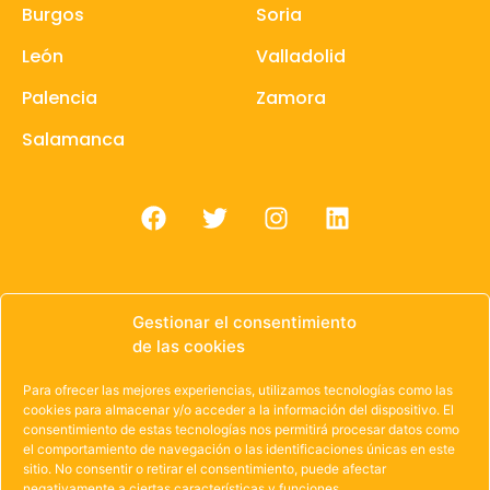
Burgos
Soria
León
Valladolid
Palencia
Zamora
Salamanca
Gestionar el consentimiento
de las cookies
© 1985 – 2021 | OWEN Unión de Cooperativas de
Trabajo de Castilla y León
Para ofrecer las mejores experiencias, utilizamos tecnologías como las
cookies para almacenar y/o acceder a la información del dispositivo. El
Aviso Legal
·
Política de Privacidad
·
Política de
consentimiento de estas tecnologías nos permitirá procesar datos como
el comportamiento de navegación o las identificaciones únicas en este
Cookies
sitio. No consentir o retirar el consentimiento, puede afectar
negativamente a ciertas características y funciones.