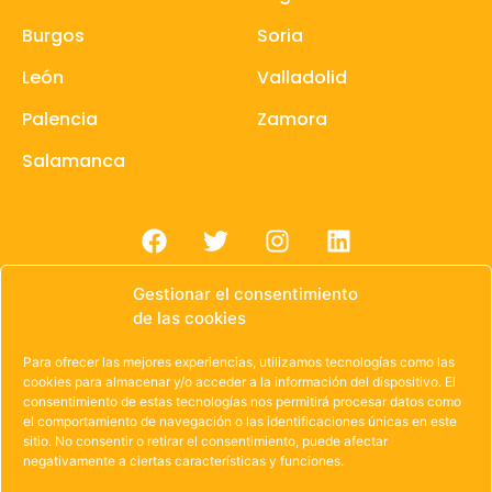
Burgos
Soria
León
Valladolid
Palencia
Zamora
Salamanca
Gestionar el consentimiento
de las cookies
Para ofrecer las mejores experiencias, utilizamos tecnologías como las
© 1985 – 2021 | OWEN Unión de Cooperativas de
cookies para almacenar y/o acceder a la información del dispositivo. El
consentimiento de estas tecnologías nos permitirá procesar datos como
Trabajo de Castilla y León
el comportamiento de navegación o las identificaciones únicas en este
sitio. No consentir o retirar el consentimiento, puede afectar
Aviso Legal
·
Política de Privacidad
·
Política de
negativamente a ciertas características y funciones.
Cookies