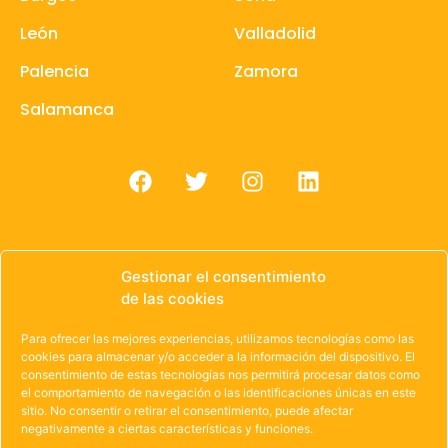
León
Valladolid
Palencia
Zamora
Salamanca
Gestionar el consentimiento
de las cookies
© 1985 – 2021 | OWEN Unión de Cooperativas de
Trabajo de Castilla y León
Para ofrecer las mejores experiencias, utilizamos tecnologías como las
cookies para almacenar y/o acceder a la información del dispositivo. El
Aviso Legal
·
Política de Privacidad
·
Política de
consentimiento de estas tecnologías nos permitirá procesar datos como
el comportamiento de navegación o las identificaciones únicas en este
Cookies
sitio. No consentir o retirar el consentimiento, puede afectar
negativamente a ciertas características y funciones.