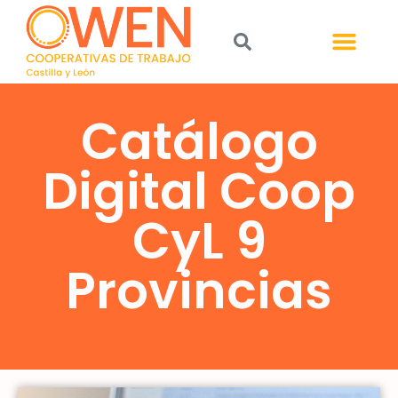
Catálogo
Digital Coop
CyL 9
Provincias