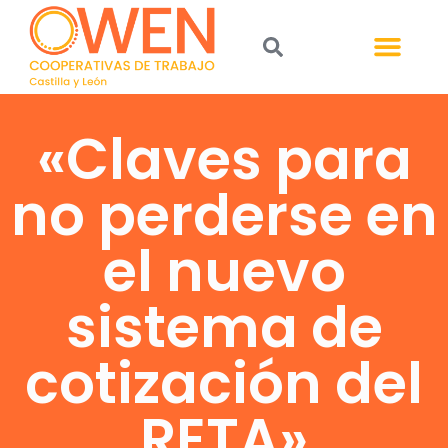
«Claves para
no perderse en
el nuevo
sistema de
cotización del
RETA»