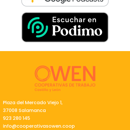
Plaza del Mercado Viejo 1,
37008 Salamanca
923 280 145
info@cooperativasowen.coop