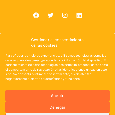
Gestionar el consentimiento
de las cookies
© 1985 – 2021 | OWEN Unión de Cooperativas de
Trabajo de Castilla y León
Para ofrecer las mejores experiencias, utilizamos tecnologías como las
cookies para almacenar y/o acceder a la información del dispositivo. El
Aviso Legal
·
Política de Privacidad
·
Política de
consentimiento de estas tecnologías nos permitirá procesar datos como
el comportamiento de navegación o las identificaciones únicas en este
Cookies
sitio. No consentir o retirar el consentimiento, puede afectar
negativamente a ciertas características y funciones.
Acepto
Denegar