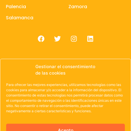
Palencia
Zamora
Salamanca
Gestionar el consentimiento
de las cookies
© 1985 – 2021 | OWEN Unión de Cooperativas de
Trabajo de Castilla y León
Para ofrecer las mejores experiencias, utilizamos tecnologías como las
cookies para almacenar y/o acceder a la información del dispositivo. El
Aviso Legal
·
Política de Privacidad
·
Política de
consentimiento de estas tecnologías nos permitirá procesar datos como
el comportamiento de navegación o las identificaciones únicas en este
Cookies
sitio. No consentir o retirar el consentimiento, puede afectar
negativamente a ciertas características y funciones.
Acepto