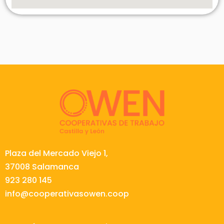
Plaza del Mercado Viejo 1,
37008 Salamanca
923 280 145
info@cooperativasowen.coop