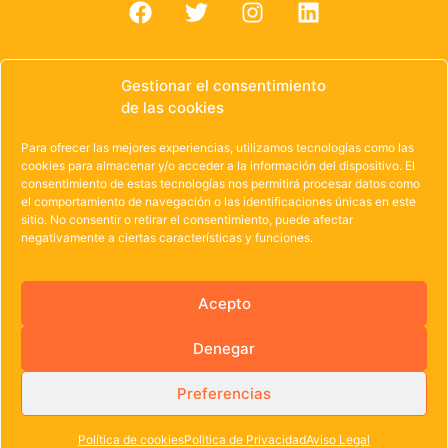
Gestionar el consentimiento
de las cookies
© 1985 – 2021 | OWEN Unión de Cooperativas de
Para ofrecer las mejores experiencias, utilizamos tecnologías como las
Trabajo de Castilla y León
cookies para almacenar y/o acceder a la información del dispositivo. El
consentimiento de estas tecnologías nos permitirá procesar datos como
Aviso Legal
·
Política de Privacidad
·
Política de
el comportamiento de navegación o las identificaciones únicas en este
sitio. No consentir o retirar el consentimiento, puede afectar
Cookies
negativamente a ciertas características y funciones.
Acepto
Denegar
Preferencias
Política de cookies
Politica de Privacidad
Aviso Legal