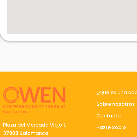
¿Qué es una co
Sobre nosotros
Contacto
Plaza del Mercado Viejo 1,
Hazte Socio
37008 Salamanca