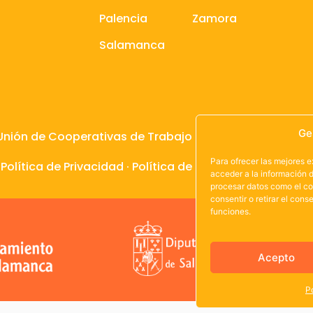
Palencia
Zamora
Salamanca
Ge
Unión de Cooperativas de Trabajo de Castilla y León
Para ofrecer las mejores 
·
Política de Privacidad
·
Política de Cookies
acceder a la información d
procesar datos como el co
consentir o retirar el con
funciones.
Acepto
P