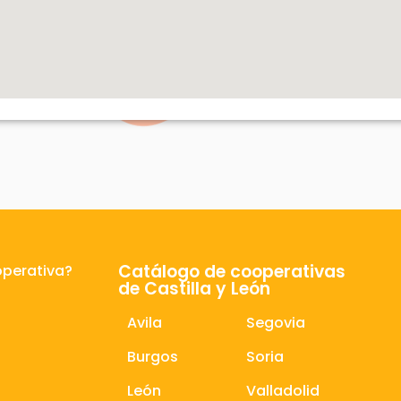
Catálogo de cooperativas
operativa?
de Castilla y León
Avila
Segovia
Burgos
Soria
León
Valladolid