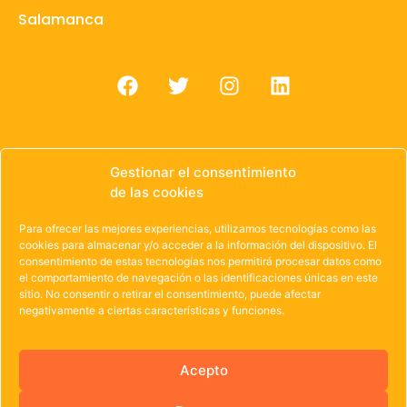
Salamanca
Gestionar el consentimiento
de las cookies
© 1985 – 2021 | OWEN Unión de Cooperativas de
Trabajo de Castilla y León
Para ofrecer las mejores experiencias, utilizamos tecnologías como las
cookies para almacenar y/o acceder a la información del dispositivo. El
Aviso Legal
·
Política de Privacidad
·
Política de
consentimiento de estas tecnologías nos permitirá procesar datos como
el comportamiento de navegación o las identificaciones únicas en este
Cookies
sitio. No consentir o retirar el consentimiento, puede afectar
negativamente a ciertas características y funciones.
Acepto