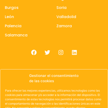
Burgos
Soria
León
Valladolid
Palencia
Zamora
Salamanca
Gestionar el consentimiento
de las cookies
© 1985 – 2021 | OWEN Unión de Cooperativas de
Trabajo de Castilla y León
Para ofrecer las mejores experiencias, utilizamos tecnologías como las
cookies para almacenar y/o acceder a la información del dispositivo. El
Aviso Legal
·
Política de Privacidad
·
Política de
consentimiento de estas tecnologías nos permitirá procesar datos como
el comportamiento de navegación o las identificaciones únicas en este
Cookies
sitio. No consentir o retirar el consentimiento, puede afectar