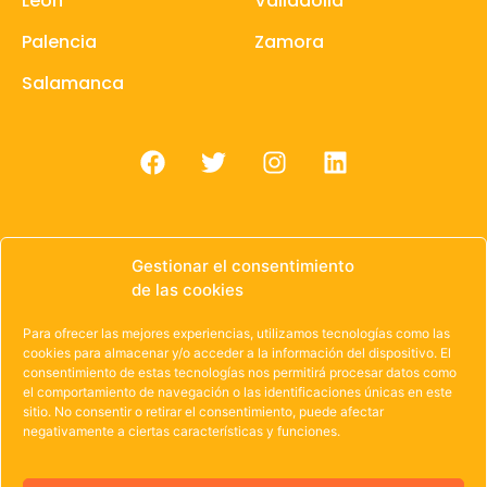
León
Valladolid
Palencia
Zamora
Salamanca
Gestionar el consentimiento
de las cookies
© 1985 – 2021 | OWEN Unión de Cooperativas de
Trabajo de Castilla y León
Para ofrecer las mejores experiencias, utilizamos tecnologías como las
cookies para almacenar y/o acceder a la información del dispositivo. El
Aviso Legal
·
Política de Privacidad
·
Política de
consentimiento de estas tecnologías nos permitirá procesar datos como
el comportamiento de navegación o las identificaciones únicas en este
Cookies
sitio. No consentir o retirar el consentimiento, puede afectar
negativamente a ciertas características y funciones.