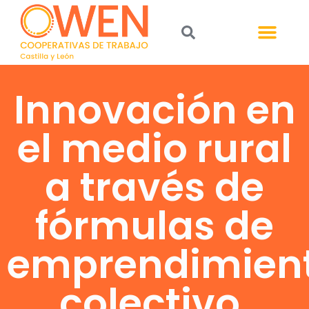
Innovación en
el medio rural
a través de
fórmulas de
emprendimien
colectivo.