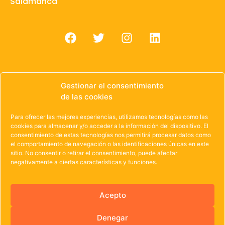
Salamanca
Gestionar el consentimiento
de las cookies
© 1985 – 2021 | OWEN Unión de Cooperativas de
Trabajo de Castilla y León
Para ofrecer las mejores experiencias, utilizamos tecnologías como las
cookies para almacenar y/o acceder a la información del dispositivo. El
Aviso Legal
·
Política de Privacidad
·
Política de
consentimiento de estas tecnologías nos permitirá procesar datos como
el comportamiento de navegación o las identificaciones únicas en este
Cookies
sitio. No consentir o retirar el consentimiento, puede afectar
negativamente a ciertas características y funciones.
Acepto
Denegar