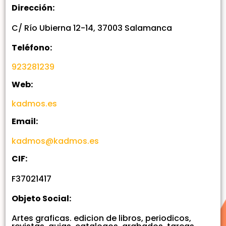
Dirección:
C/ Río Ubierna 12-14, 37003 Salamanca
Teléfono:
923281239
Web:
kadmos.es
Email:
kadmos@kadmos.es
CIF:
F37021417
Objeto Social:
Artes graficas. edicion de libros, periodicos,