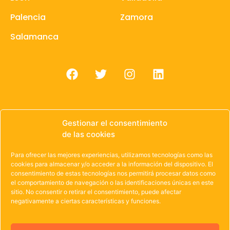
Palencia
Zamora
Salamanca
Gestionar el consentimiento
de las cookies
© 1985 – 2021 | OWEN Unión de Cooperativas de
Trabajo de Castilla y León
Para ofrecer las mejores experiencias, utilizamos tecnologías como las
cookies para almacenar y/o acceder a la información del dispositivo. El
Aviso Legal
·
Política de Privacidad
·
Política de
consentimiento de estas tecnologías nos permitirá procesar datos como
el comportamiento de navegación o las identificaciones únicas en este
Cookies
sitio. No consentir o retirar el consentimiento, puede afectar
negativamente a ciertas características y funciones.