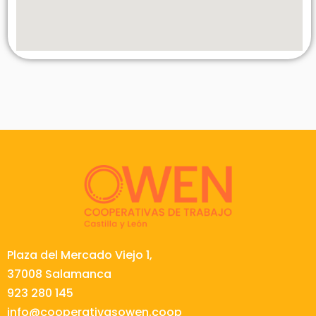
Plaza del Mercado Viejo 1,
37008 Salamanca
923 280 145
info@cooperativasowen.coop