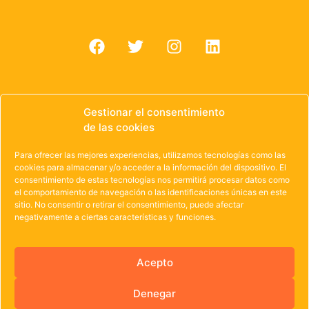
Gestionar el consentimiento
de las cookies
© 1985 – 2021 | OWEN Unión de Cooperativas de
Trabajo de Castilla y León
Para ofrecer las mejores experiencias, utilizamos tecnologías como las
cookies para almacenar y/o acceder a la información del dispositivo. El
Aviso Legal
·
Política de Privacidad
·
Política de
consentimiento de estas tecnologías nos permitirá procesar datos como
el comportamiento de navegación o las identificaciones únicas en este
Cookies
sitio. No consentir o retirar el consentimiento, puede afectar
negativamente a ciertas características y funciones.
Acepto
Denegar