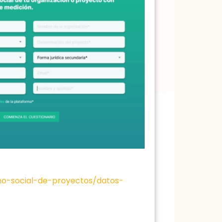
no-social-de-proyectos/datos-