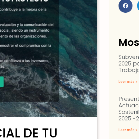
Mos
Subven
2025 p
Trabajo
Leer más »
Present
Actuac
Sosteni
2025 -
IAL DE TU
Leer más »