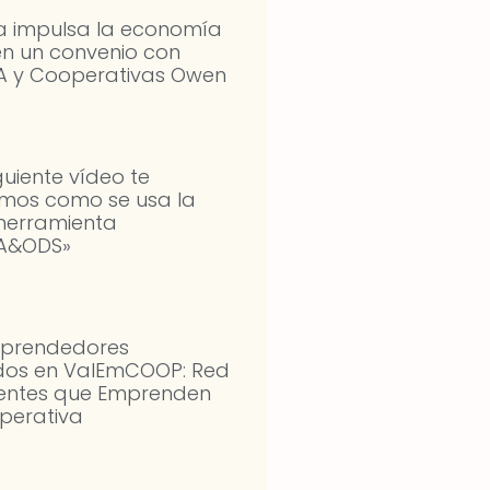
 impulsa la economía
en un convenio con
 y Cooperativas Owen
iguiente vídeo te
amos como se usa la
herramienta
A&ODS»
prendedores
dos en ValEmCOOP: Red
ientes que Emprenden
perativa