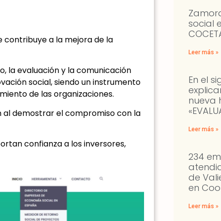
Zamora
social 
COCETA
 contribuye a la mejora de la
Leer más »
to, la evaluación y la comunicación
En el s
vación social, siendo un instrumento
explic
imiento de las organizaciones.
nueva 
«EVALU
n al demostrar el compromiso con la
Leer más »
ortan confianza a los inversores,
234 em
atendi
de Val
en Coo
Leer más »