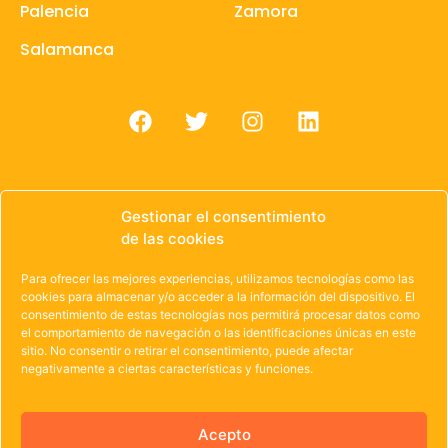
Palencia
Zamora
Salamanca
Gestionar el consentimiento
de las cookies
© 1985 – 2021 | OWEN Unión de Cooperativas de
Trabajo de Castilla y León
Para ofrecer las mejores experiencias, utilizamos tecnologías como las
cookies para almacenar y/o acceder a la información del dispositivo. El
Aviso Legal
·
Política de Privacidad
·
Política de
consentimiento de estas tecnologías nos permitirá procesar datos como
el comportamiento de navegación o las identificaciones únicas en este
Cookies
sitio. No consentir o retirar el consentimiento, puede afectar
negativamente a ciertas características y funciones.
Acepto