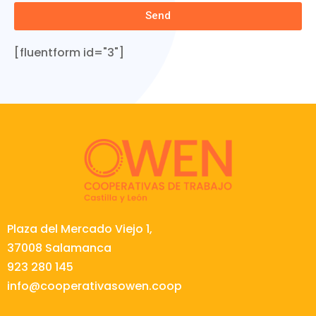
Send
[fluentform id="3"]
Plaza del Mercado Viejo 1,
37008 Salamanca
923 280 145
info@cooperativasowen.coop