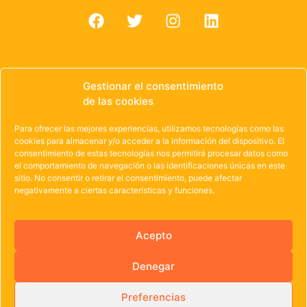
Gestionar el consentimiento
de las cookies
© 1985 – 2021 | OWEN Unión de Cooperativas de
Trabajo de Castilla y León
Para ofrecer las mejores experiencias, utilizamos tecnologías como las
cookies para almacenar y/o acceder a la información del dispositivo. El
Aviso Legal
·
Política de Privacidad
·
Política de
consentimiento de estas tecnologías nos permitirá procesar datos como
el comportamiento de navegación o las identificaciones únicas en este
Cookies
sitio. No consentir o retirar el consentimiento, puede afectar
negativamente a ciertas características y funciones.
Acepto
Denegar
Preferencias