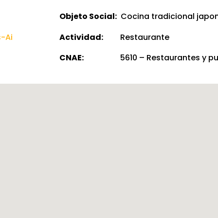
Objeto Social:
Cocina tradicional japo
-Ai
Actividad:
Restaurante
CNAE:
5610 – Restaurantes y p