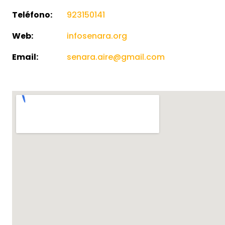
Teléfono:
923150141
Web:
infosenara.org
Email:
senara.aire@gmail.com