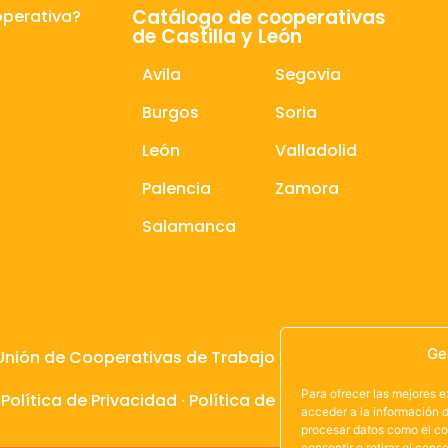
Catálogo de cooperativas
operativa?
de Castilla y León
Avila
Segovia
Burgos
Soria
León
Valladolid
Palencia
Zamora
Salamanca
Ge
Unión de Cooperativas de Trabajo de Castilla y León
Para ofrecer las mejores 
·
Política de Privacidad
·
Política de Cookies
acceder a la información d
procesar datos como el co
consentir o retirar el con