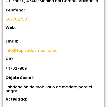
C/ Pinar 11, 47400 Medina del Campo, Valladolid
Teléfono:
667782758
Web:
Email:
info@tapizadosmedina.es
CIF:
F47027909
Objeto Social:
Fabricación de mobiliario de madera para el
hogar
Actividad: