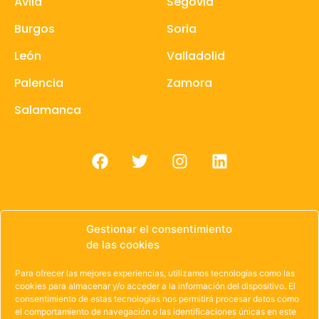
Avila
Segovia
Burgos
Soria
León
Valladolid
Palencia
Zamora
Salamanca
Gestionar el consentimiento
de las cookies
© 1985 – 2021 | OWEN Unión de Cooperativas de
Trabajo de Castilla y León
Para ofrecer las mejores experiencias, utilizamos tecnologías como las
cookies para almacenar y/o acceder a la información del dispositivo. El
Aviso Legal
·
Política de Privacidad
·
Política de
consentimiento de estas tecnologías nos permitirá procesar datos como
el comportamiento de navegación o las identificaciones únicas en este
Cookies