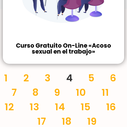
Curso Gratuito On-Line «Acoso
sexual en el trabajo»
1
2
3
4
5
6
7
8
9
10
11
12
13
14
15
16
17
18
19