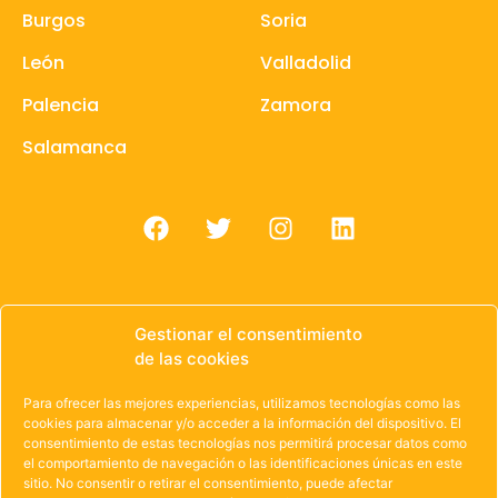
Burgos
Soria
León
Valladolid
Palencia
Zamora
Salamanca
Gestionar el consentimiento
de las cookies
© 1985 – 2021 | OWEN Unión de Cooperativas de
Trabajo de Castilla y León
Para ofrecer las mejores experiencias, utilizamos tecnologías como las
cookies para almacenar y/o acceder a la información del dispositivo. El
Aviso Legal
·
Política de Privacidad
·
Política de
consentimiento de estas tecnologías nos permitirá procesar datos como
el comportamiento de navegación o las identificaciones únicas en este
Cookies
sitio. No consentir o retirar el consentimiento, puede afectar